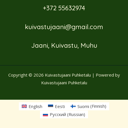
+372 55632974
kuivastujaani@gmail.com
Jaani, Kuivastu, Muhu
Copyright © 2026 Kuivastujaani Puhketalu | Powered by
Kuivastujaani Puhketalu
English
Eesti
Suomi
(
Finnish
)
Русский
(
Russian
)